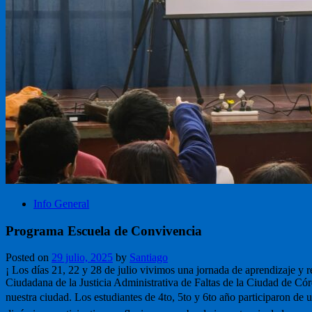
Info General
Programa Escuela de Convivencia
Posted on
29 julio, 2025
by
Santiago
¡ Los días 21, 22 y 28 de julio vivimos una jornada de aprendizaje y
Ciudadana de la Justicia Administrativa de Faltas de la Ciudad de Có
nuestra ciudad. Los estudiantes de 4to, 5to y 6to año participaron de