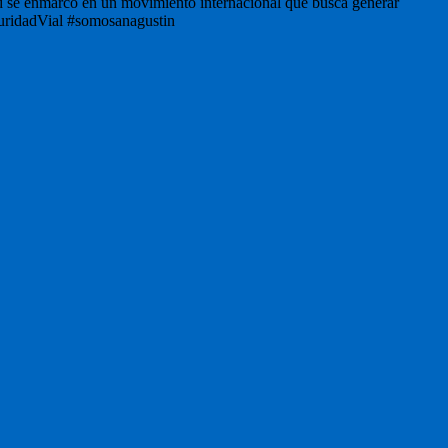
dad se enmarcó en un movimiento internacional que busca generar
guridadVial #somosanagustin