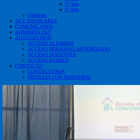
5° Año
6° Año
Uniforme
ACT. ESCOLARES
COMUNICADOS
ADMISIÓN 2027
AUTOGESTIÓN
ACCESO ALUMNOS
ACCESO PERSONAL AUTORIZADO
ACCESO DOCENTES
ACCESO PADRES
CONTACTO
CONTACTENOS
TRABAJA CON NOSOTROS