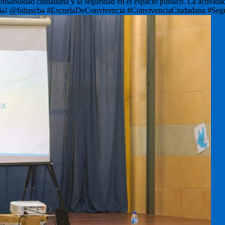
sponsabilidad ciudadana y la seguridad en el espacio público. La activi
riencia! @faltascba #EscuelaDeConvivencia #ConvivenciaCiudadana #Se