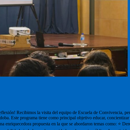
 reflexión! Recibimos la visita del equipo de Escuela de Convivencia, p
rdoba. Este programa tiene como principal objetivo educar, concientiz
 una enriquecedora propuesta en la que se abordaron temas como: ⭐ Derec