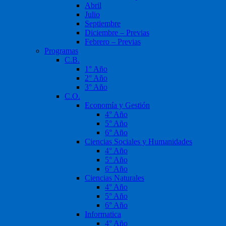
Abril
Julio
Septiembre
Diciembre – Previas
Febrero – Previas
Programas
C.B.
1° Año
2° Año
3° Año
C.O.
Economía y Gestión
4° Año
5° Año
6° Año
Ciencias Sociales y Humanidades
4° Año
5° Año
6° Año
Ciencias Naturales
4° Año
5° Año
6° Año
Informatica
4° Año