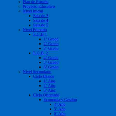
Plan de Estudio
Proyecto Educativo
Nivel Inicial
Sala de 3
Sala de 4
Sala de 5
Nivel Primario
E.G.B 1
1° Grado
2° Grado
3° Grado
E.G.B. 2
4° Grado
5° Grado
6° Grado
Nivel Secundario
Ciclo Basico
1° Año
2° Año
3° Año
Ciclo Orientado
Economía y Gestión
4° Año
5° Año
6° Año