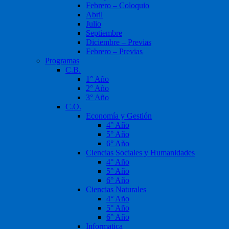
Febrero – Coloquio
Abril
Julio
Septiembre
Diciembre – Previas
Febrero – Previas
Programas
C.B.
1° Año
2° Año
3° Año
C.O.
Economía y Gestión
4° Año
5° Año
6° Año
Ciencias Sociales y Humanidades
4° Año
5° Año
6° Año
Ciencias Naturales
4° Año
5° Año
6° Año
Informatica