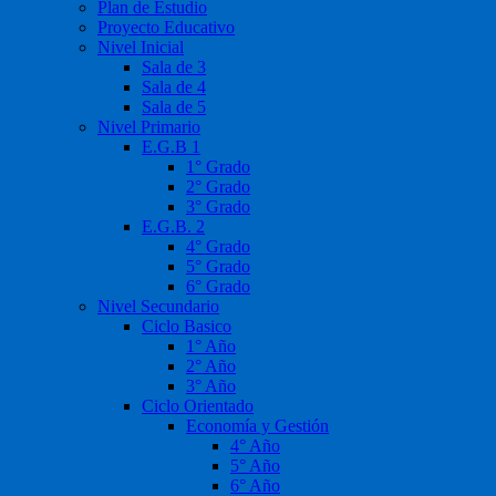
Plan de Estudio
Proyecto Educativo
Nivel Inicial
Sala de 3
Sala de 4
Sala de 5
Nivel Primario
E.G.B 1
1° Grado
2° Grado
3° Grado
E.G.B. 2
4° Grado
5° Grado
6° Grado
Nivel Secundario
Ciclo Basico
1° Año
2° Año
3° Año
Ciclo Orientado
Economía y Gestión
4° Año
5° Año
6° Año