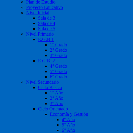
Plan de Estudio
Proyecto Educativo
Nivel Inicial
Sala de 3
Sala de 4
Sala de 5
Nivel Primario
E.G.B 1
1° Grado
2° Grado
3° Grado
E.G.B. 2
4° Grado
5° Grado
6° Grado
Nivel Secundario
Ciclo Basico
1° Año
2° Año
3° Año
Ciclo Orientado
Economía y Gestión
4° Año
5° Año
6° Año