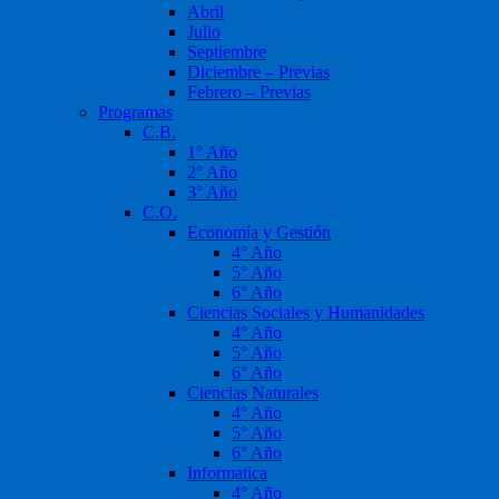
Abril
Julio
Septiembre
Diciembre – Previas
Febrero – Previas
Programas
C.B.
1° Año
2° Año
3° Año
C.O.
Economía y Gestión
4° Año
5° Año
6° Año
Ciencias Sociales y Humanidades
4° Año
5° Año
6° Año
Ciencias Naturales
4° Año
5° Año
6° Año
Informatica
4° Año