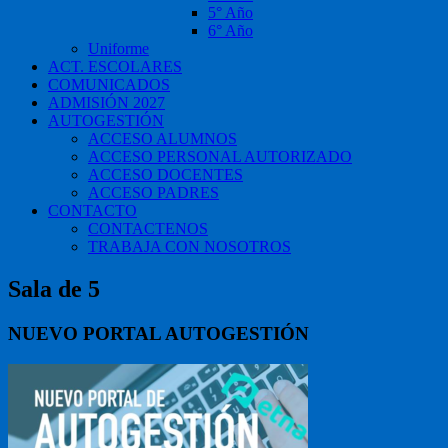
5° Año
6° Año
Uniforme
ACT. ESCOLARES
COMUNICADOS
ADMISIÓN 2027
AUTOGESTIÓN
ACCESO ALUMNOS
ACCESO PERSONAL AUTORIZADO
ACCESO DOCENTES
ACCESO PADRES
CONTACTO
CONTACTENOS
TRABAJA CON NOSOTROS
Sala de 5
NUEVO PORTAL AUTOGESTIÓN