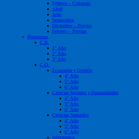
Febrero – Coloquio
Abril
Julio
Septiembre
Diciembre – Previas
Febrero – Previas
Programas
C.B.
1° Año
2° Año
3° Año
C.O.
Economía y Gestión
4° Año
5° Año
6° Año
Ciencias Sociales y Humanidades
4° Año
5° Año
6° Año
Ciencias Naturales
4° Año
5° Año
6° Año
Informatica