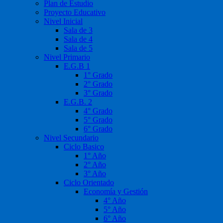
Plan de Estudio
Proyecto Educativo
Nivel Inicial
Sala de 3
Sala de 4
Sala de 5
Nivel Primario
E.G.B 1
1° Grado
2° Grado
3° Grado
E.G.B. 2
4° Grado
5° Grado
6° Grado
Nivel Secundario
Ciclo Basico
1° Año
2° Año
3° Año
Ciclo Orientado
Economía y Gestión
4° Año
5° Año
6° Año