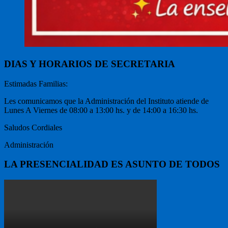
DIAS Y HORARIOS DE SECRETARIA
Estimadas Familias:
Les comunicamos que la Administración del Instituto atiende de
Lunes A Viernes de 08:00 a 13:00 hs. y de 14:00 a 16:30 hs.
Saludos Cordiales
Administración
LA PRESENCIALIDAD ES ASUNTO DE TODOS