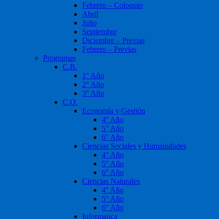
Febrero – Coloquio
Abril
Julio
Septiembre
Diciembre – Previas
Febrero – Previas
Programas
C.B.
1° Año
2° Año
3° Año
C.O.
Economía y Gestión
4° Año
5° Año
6° Año
Ciencias Sociales y Humanidades
4° Año
5° Año
6° Año
Ciencias Naturales
4° Año
5° Año
6° Año
Informatica