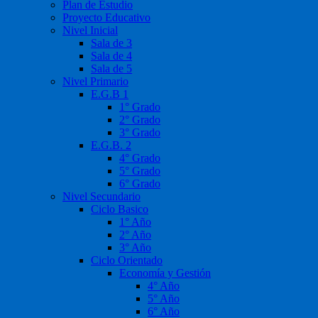
Plan de Estudio
Proyecto Educativo
Nivel Inicial
Sala de 3
Sala de 4
Sala de 5
Nivel Primario
E.G.B 1
1° Grado
2° Grado
3° Grado
E.G.B. 2
4° Grado
5° Grado
6° Grado
Nivel Secundario
Ciclo Basico
1° Año
2° Año
3° Año
Ciclo Orientado
Economía y Gestión
4° Año
5° Año
6° Año