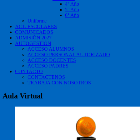
4° Año
5° Año
6° Año
Uniforme
ACT. ESCOLARES
COMUNICADOS
ADMISIÓN 2027
AUTOGESTIÓN
ACCESO ALUMNOS
ACCESO PERSONAL AUTORIZADO
ACCESO DOCENTES
ACCESO PADRES
CONTACTO
CONTACTENOS
TRABAJA CON NOSOTROS
Aula Virtual