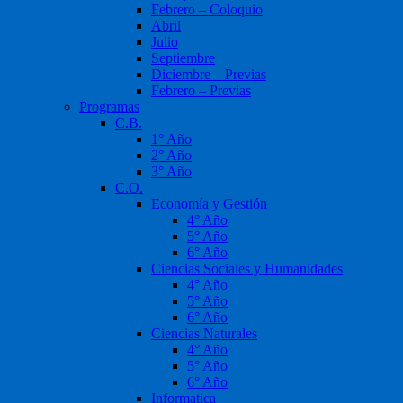
Febrero – Coloquio
Abril
Julio
Septiembre
Diciembre – Previas
Febrero – Previas
Programas
C.B.
1° Año
2° Año
3° Año
C.O.
Economía y Gestión
4° Año
5° Año
6° Año
Ciencias Sociales y Humanidades
4° Año
5° Año
6° Año
Ciencias Naturales
4° Año
5° Año
6° Año
Informatica