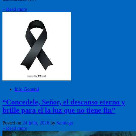
» Read more
Info General
“Concedele, Señor, el descanso eterno y
brille para el la luz que no tiene fin”
Posted on
24 julio, 2026
by
Santiago
» Read more