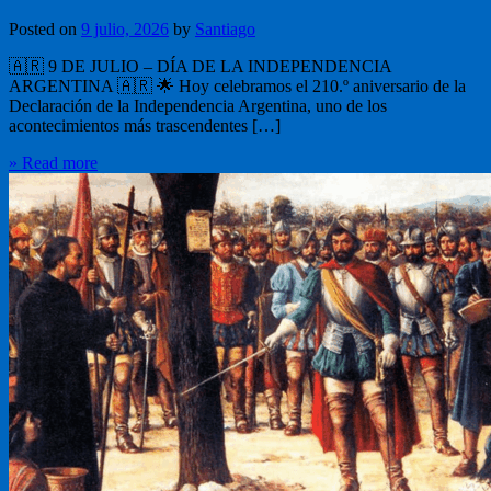
Posted on
9 julio, 2026
by
Santiago
🇦🇷 9 DE JULIO – DÍA DE LA INDEPENDENCIA
ARGENTINA 🇦🇷 🌟 Hoy celebramos el 210.º aniversario de la
Declaración de la Independencia Argentina, uno de los
acontecimientos más trascendentes […]
» Read more