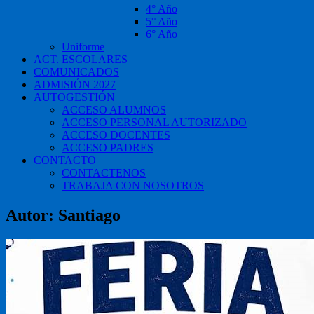
4° Año
5° Año
6° Año
Uniforme
ACT. ESCOLARES
COMUNICADOS
ADMISIÓN 2027
AUTOGESTIÓN
ACCESO ALUMNOS
ACCESO PERSONAL AUTORIZADO
ACCESO DOCENTES
ACCESO PADRES
CONTACTO
CONTACTENOS
TRABAJA CON NOSOTROS
Autor:
Santiago