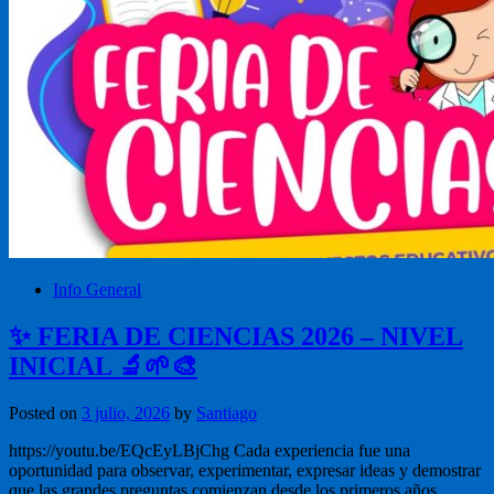
Info General
✨ FERIA DE CIENCIAS 2026 – NIVEL
INICIAL 🔬🌱🎨
Posted on
3 julio, 2026
by
Santiago
https://youtu.be/EQcEyLBjChg Cada experiencia fue una
oportunidad para observar, experimentar, expresar ideas y demostrar
que las grandes preguntas comienzan desde los primeros años.