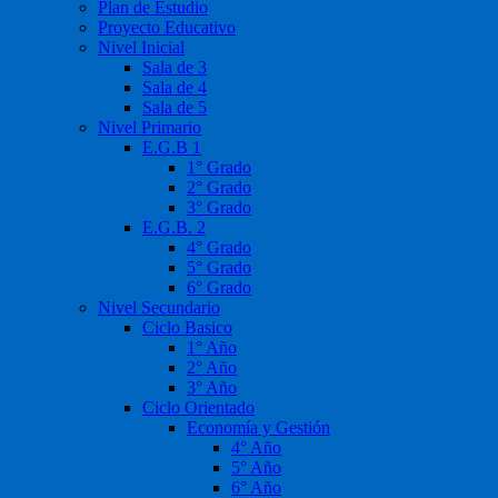
Plan de Estudio
Proyecto Educativo
Nivel Inicial
Sala de 3
Sala de 4
Sala de 5
Nivel Primario
E.G.B 1
1° Grado
2° Grado
3° Grado
E.G.B. 2
4° Grado
5° Grado
6° Grado
Nivel Secundario
Ciclo Basico
1° Año
2° Año
3° Año
Ciclo Orientado
Economía y Gestión
4° Año
5° Año
6° Año