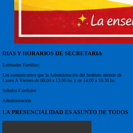
DIAS Y HORARIOS DE SECRETARIA
Estimadas Familias:
Les comunicamos que la Administración del Instituto atiende de
Lunes A Viernes de 08:00 a 13:00 hs. y de 14:00 a 16:30 hs.
Saludos Cordiales
Administración
LA PRESENCIALIDAD ES ASUNTO DE TODOS