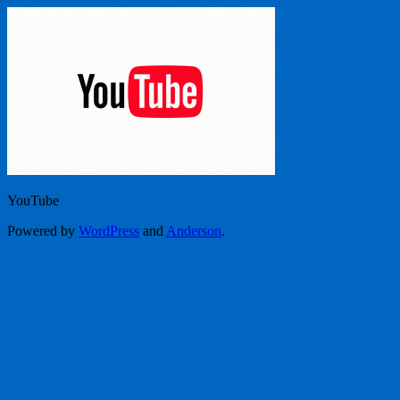
YouTube
Powered by
WordPress
and
Anderson
.