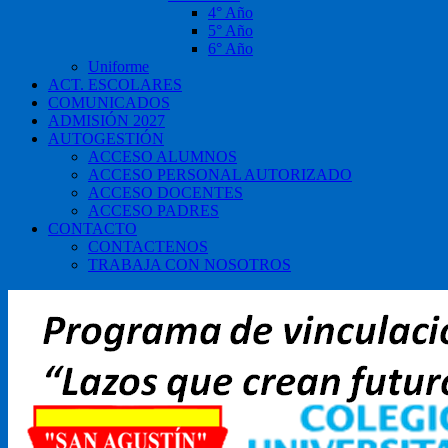
4° Año
5° Año
6° Año
Uniforme
ACT. ESCOLARES
COMUNICADOS
ADMISIÓN 2027
AUTOGESTIÓN
ACCESO ALUMNOS
ACCESO PERSONAL AUTORIZADO
ACCESO DOCENTES
ACCESO PADRES
CONTACTO
CONTACTENOS
TRABAJA CON NOSOTROS