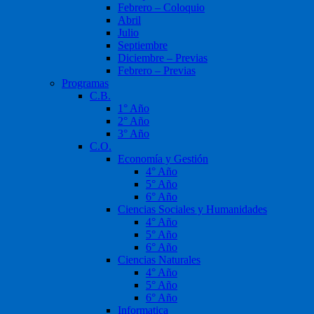
Febrero – Coloquio
Abril
Julio
Septiembre
Diciembre – Previas
Febrero – Previas
Programas
C.B.
1° Año
2° Año
3° Año
C.O.
Economía y Gestión
4° Año
5° Año
6° Año
Ciencias Sociales y Humanidades
4° Año
5° Año
6° Año
Ciencias Naturales
4° Año
5° Año
6° Año
Informatica