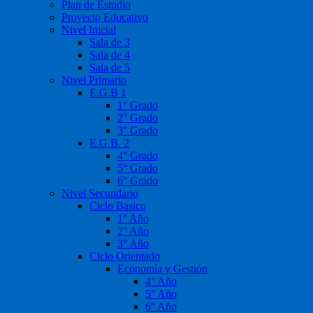
Plan de Estudio
Proyecto Educativo
Nivel Inicial
Sala de 3
Sala de 4
Sala de 5
Nivel Primario
E.G.B 1
1° Grado
2° Grado
3° Grado
E.G.B. 2
4° Grado
5° Grado
6° Grado
Nivel Secundario
Ciclo Basico
1° Año
2° Año
3° Año
Ciclo Orientado
Economía y Gestión
4° Año
5° Año
6° Año