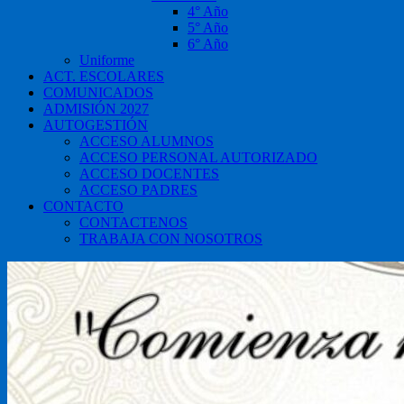
4° Año
5° Año
6° Año
Uniforme
ACT. ESCOLARES
COMUNICADOS
ADMISIÓN 2027
AUTOGESTIÓN
ACCESO ALUMNOS
ACCESO PERSONAL AUTORIZADO
ACCESO DOCENTES
ACCESO PADRES
CONTACTO
CONTACTENOS
TRABAJA CON NOSOTROS