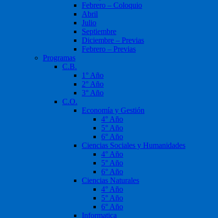
Febrero – Coloquio
Abril
Julio
Septiembre
Diciembre – Previas
Febrero – Previas
Programas
C.B.
1° Año
2° Año
3° Año
C.O.
Economía y Gestión
4° Año
5° Año
6° Año
Ciencias Sociales y Humanidades
4° Año
5° Año
6° Año
Ciencias Naturales
4° Año
5° Año
6° Año
Informatica