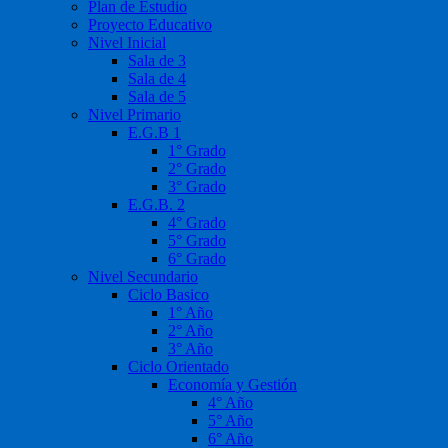
Plan de Estudio
Proyecto Educativo
Nivel Inicial
Sala de 3
Sala de 4
Sala de 5
Nivel Primario
E.G.B 1
1° Grado
2° Grado
3° Grado
E.G.B. 2
4° Grado
5° Grado
6° Grado
Nivel Secundario
Ciclo Basico
1° Año
2° Año
3° Año
Ciclo Orientado
Economía y Gestión
4° Año
5° Año
6° Año