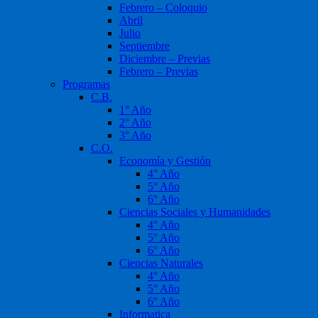
Febrero – Coloquio
Abril
Julio
Septiembre
Diciembre – Previas
Febrero – Previas
Programas
C.B.
1° Año
2° Año
3° Año
C.O.
Economía y Gestión
4° Año
5° Año
6° Año
Ciencias Sociales y Humanidades
4° Año
5° Año
6° Año
Ciencias Naturales
4° Año
5° Año
6° Año
Informatica