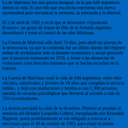
La de Malvinas fue una guerra desigual, en la que 649 argentinos
dieron su vida. Es por ello que esta fecha representa una nueva
oportunidad para reivindicar la memoria, la soberanía y la libertad.
El 2 de abril de 1982 y en lo que se denominó «Operación
Rosario», un grupo de tropas de élite de la Armada argentina
desembarcó y tomó el control de las islas Malvinas.
La Guerra de Malvinas sólo duró 74 días, pero abrió las puertas de
la democracia, ya que la contienda fue un último intento del régimen
militar de revitalizarse ante el desastre económico y social generado
por el proyecto instaurado en 1976, y frente a las denuncias de
violaciones a los derechos humanos que se hacían escuchar en el
exterior.
La Guerra de Malvinas costó la vida de 649 argentinos -entre ellos
oficiales, suboficiales y jóvenes de 18 años que cumplían el servicio
militar-, y dejó con mutilaciones y heridas a casi 1.300 personas,
además de secuelas psicológicas que llevaron al suicidio a más de
350 excombatientes.
La derrota precipitó la caída de la dictadura. Primero se produjo la
renuncia del dictador Leopoldo Galtieri, reemplazado por Reynaldo
Bignone, quien posteriormente se vio obligado a convocar a
elecciones para el 30 de octubre de 1983, para elegir al primer