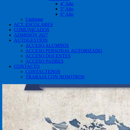
4° Año
5° Año
6° Año
Uniforme
ACT. ESCOLARES
COMUNICADOS
ADMISIÓN 2027
AUTOGESTIÓN
ACCESO ALUMNOS
ACCESO PERSONAL AUTORIZADO
ACCESO DOCENTES
ACCESO PADRES
CONTACTO
CONTACTENOS
TRABAJA CON NOSOTROS