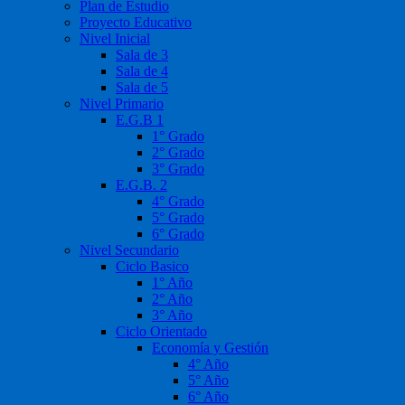
Plan de Estudio
Proyecto Educativo
Nivel Inicial
Sala de 3
Sala de 4
Sala de 5
Nivel Primario
E.G.B 1
1° Grado
2° Grado
3° Grado
E.G.B. 2
4° Grado
5° Grado
6° Grado
Nivel Secundario
Ciclo Basico
1° Año
2° Año
3° Año
Ciclo Orientado
Economía y Gestión
4° Año
5° Año
6° Año