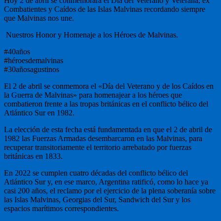
Hoy 2 de abril se conmemorará el Día del Veterano y Veterana, ex
Combatientes y Caídos de las Islas Malvinas recordando siempre
que Malvinas nos une.
Nuestros Honor y Homenaje a los Héroes de Malvinas.
#40años
#héroesdemalvinas
#30añosagustinos
El 2 de abril se conmemora el «Día del Veterano y de los Caídos en
la Guerra de Malvinas» para homenajear a los héroes que
combatieron frente a las tropas británicas en el conflicto bélico del
Atlántico Sur en 1982.
La elección de esta fecha está fundamentada en que el 2 de abril de
1982 las Fuerzas Armadas desembarcaron en las Malvinas, para
recuperar transitoriamente el territorio arrebatado por fuerzas
británicas en 1833.
En 2022 se cumplen cuatro décadas del conflicto bélico del
Atlántico Sur y, en ese marco, Argentina ratificó, como lo hace ya
casi 200 años, el reclamo por el ejercicio de la plena soberanía sobre
las Islas Malvinas, Georgias del Sur, Sandwich del Sur y los
espacios marítimos correspondientes.