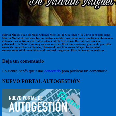
Martín Miguel Juan de Mata Güemes Montero de Goyechea y la Corte conocido como
Martín Miguel de Güemes, fue un militar y político argentino que cumplió una destacada
actuación en la Guerra de Independencia de la Argentina. Durante seis años fue
gobernador de Salta. Con muy escasos recursos libró una constante guerra de guerrilla,
conocida como Guerra Gaucha, deteniendo seis invasiones del ejército español,
conservando así el resto del actual territorio argentino libre de invasores realistas.
Deja un comentario
Lo siento, tenés que estar
conectado
para publicar un comentario.
NUEVO PORTAL AUTOGESTIÓN