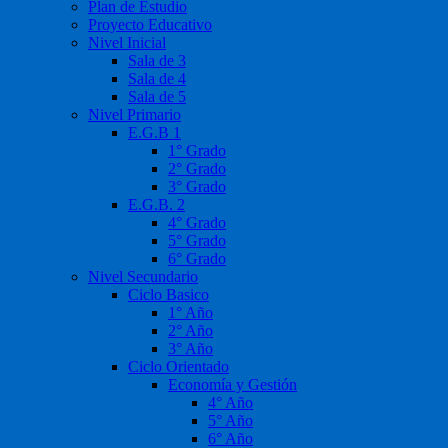
Plan de Estudio
Proyecto Educativo
Nivel Inicial
Sala de 3
Sala de 4
Sala de 5
Nivel Primario
E.G.B 1
1° Grado
2° Grado
3° Grado
E.G.B. 2
4° Grado
5° Grado
6° Grado
Nivel Secundario
Ciclo Basico
1° Año
2° Año
3° Año
Ciclo Orientado
Economía y Gestión
4° Año
5° Año
6° Año