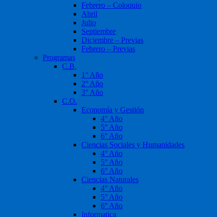
Febrero – Coloquio
Abril
Julio
Septiembre
Diciembre – Previas
Febrero – Previas
Programas
C.B.
1° Año
2° Año
3° Año
C.O.
Economía y Gestión
4° Año
5° Año
6° Año
Ciencias Sociales y Humanidades
4° Año
5° Año
6° Año
Ciencias Naturales
4° Año
5° Año
6° Año
Informatica