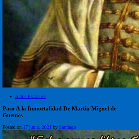
Actos Escolares
Paso A la Inmortalidad De Martín Miguel de
Guemes
Posted on
17 junio, 2021
by
Santiago