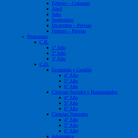
Febrero – Coloquio
Abril
Julio
Septiembre
Diciembre – Previas
Febrero – Previas
Programas
C.B.
1° Año
2° Año
3° Año
C.O.
Economía y Gestión
4° Año
5° Año
6° Año
Ciencias Sociales y Humanidades
4° Año
5° Año
6° Año
Ciencias Naturales
4° Año
5° Año
6° Año
Informatica