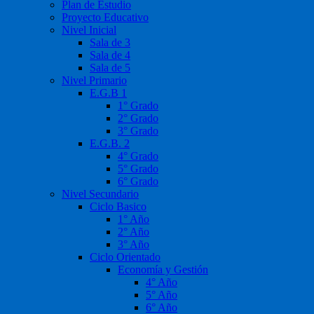
Plan de Estudio
Proyecto Educativo
Nivel Inicial
Sala de 3
Sala de 4
Sala de 5
Nivel Primario
E.G.B 1
1° Grado
2° Grado
3° Grado
E.G.B. 2
4° Grado
5° Grado
6° Grado
Nivel Secundario
Ciclo Basico
1° Año
2° Año
3° Año
Ciclo Orientado
Economía y Gestión
4° Año
5° Año
6° Año