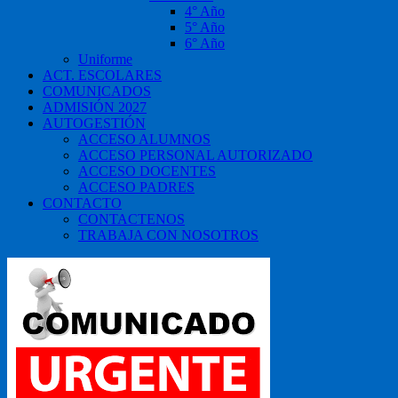
4° Año
5° Año
6° Año
Uniforme
ACT. ESCOLARES
COMUNICADOS
ADMISIÓN 2027
AUTOGESTIÓN
ACCESO ALUMNOS
ACCESO PERSONAL AUTORIZADO
ACCESO DOCENTES
ACCESO PADRES
CONTACTO
CONTACTENOS
TRABAJA CON NOSOTROS