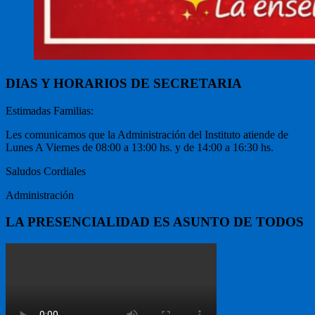
DIAS Y HORARIOS DE SECRETARIA
Estimadas Familias:
Les comunicamos que la Administración del Instituto atiende de
Lunes A Viernes de 08:00 a 13:00 hs. y de 14:00 a 16:30 hs.
Saludos Cordiales
Administración
LA PRESENCIALIDAD ES ASUNTO DE TODOS