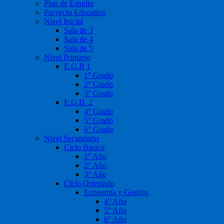
Plan de Estudio
Proyecto Educativo
Nivel Inicial
Sala de 3
Sala de 4
Sala de 5
Nivel Primario
E.G.B 1
1° Grado
2° Grado
3° Grado
E.G.B. 2
4° Grado
5° Grado
6° Grado
Nivel Secundario
Ciclo Basico
1° Año
2° Año
3° Año
Ciclo Orientado
Economía y Gestión
4° Año
5° Año
6° Año