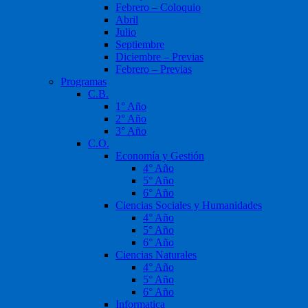
Febrero – Coloquio
Abril
Julio
Septiembre
Diciembre – Previas
Febrero – Previas
Programas
C.B.
1° Año
2° Año
3° Año
C.O.
Economía y Gestión
4° Año
5° Año
6° Año
Ciencias Sociales y Humanidades
4° Año
5° Año
6° Año
Ciencias Naturales
4° Año
5° Año
6° Año
Informatica