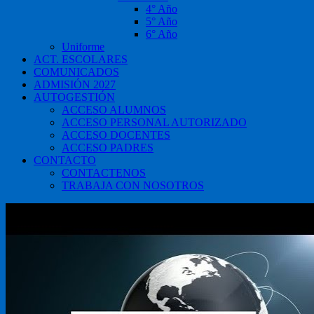
4° Año
5° Año
6° Año
Uniforme
ACT. ESCOLARES
COMUNICADOS
ADMISIÓN 2027
AUTOGESTIÓN
ACCESO ALUMNOS
ACCESO PERSONAL AUTORIZADO
ACCESO DOCENTES
ACCESO PADRES
CONTACTO
CONTACTENOS
TRABAJA CON NOSOTROS