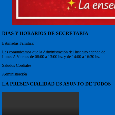
DIAS Y HORARIOS DE SECRETARIA
Estimadas Familias:
Les comunicamos que la Administración del Instituto atiende de
Lunes A Viernes de 08:00 a 13:00 hs. y de 14:00 a 16:30 hs.
Saludos Cordiales
Administración
LA PRESENCIALIDAD ES ASUNTO DE TODOS