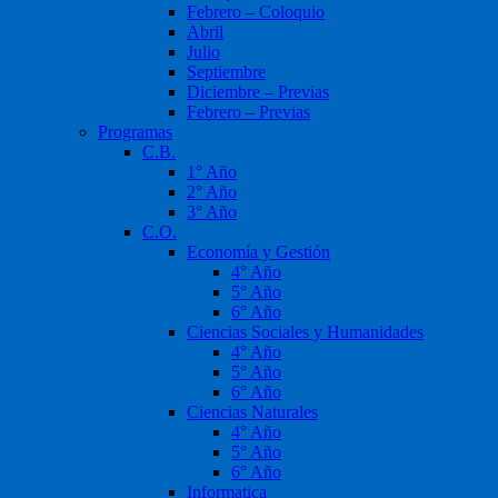
Febrero – Coloquio
Abril
Julio
Septiembre
Diciembre – Previas
Febrero – Previas
Programas
C.B.
1° Año
2° Año
3° Año
C.O.
Economía y Gestión
4° Año
5° Año
6° Año
Ciencias Sociales y Humanidades
4° Año
5° Año
6° Año
Ciencias Naturales
4° Año
5° Año
6° Año
Informatica