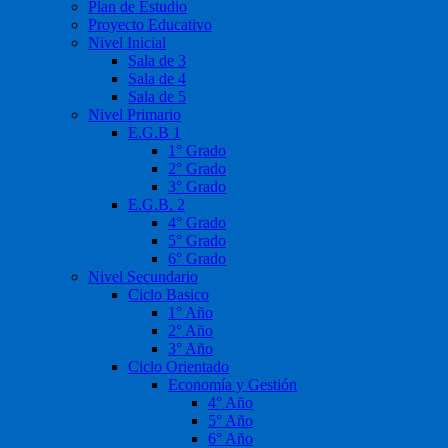
Plan de Estudio
Proyecto Educativo
Nivel Inicial
Sala de 3
Sala de 4
Sala de 5
Nivel Primario
E.G.B 1
1° Grado
2° Grado
3° Grado
E.G.B. 2
4° Grado
5° Grado
6° Grado
Nivel Secundario
Ciclo Basico
1° Año
2° Año
3° Año
Ciclo Orientado
Economía y Gestión
4° Año
5° Año
6° Año