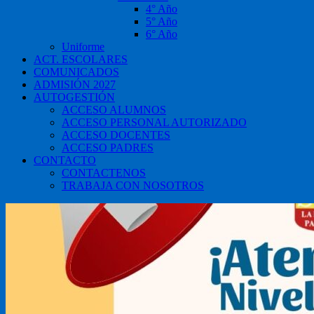
4° Año
5° Año
6° Año
Uniforme
ACT. ESCOLARES
COMUNICADOS
ADMISIÓN 2027
AUTOGESTIÓN
ACCESO ALUMNOS
ACCESO PERSONAL AUTORIZADO
ACCESO DOCENTES
ACCESO PADRES
CONTACTO
CONTACTENOS
TRABAJA CON NOSOTROS