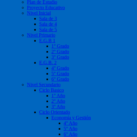
Plan de Estudio
Proyecto Educativo
Nivel Inicial
Sala de 3
Sala de 4
Sala de 5
Nivel Primario
E.G.B 1
1° Grado
2° Grado
3° Grado
E.G.B. 2
4° Grado
5° Grado
6° Grado
Nivel Secundario
Ciclo Basico
1° Año
2° Año
3° Año
Ciclo Orientado
Economía y Gestión
4° Año
5° Año
6° Año