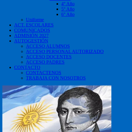
4° Año
5° Año
6° Año
Uniforme
ACT. ESCOLARES
COMUNICADOS
ADMISIÓN 2027
AUTOGESTIÓN
ACCESO ALUMNOS
ACCESO PERSONAL AUTORIZADO
ACCESO DOCENTES
ACCESO PADRES
CONTACTO
CONTACTENOS
TRABAJA CON NOSOTROS