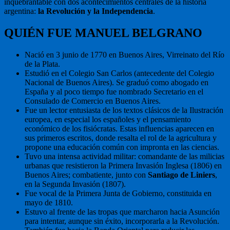
inquebrantable con dos acontecimientos centrales de la historia
argentina:
la Revolución y la Independencia
.
QUIÉN FUE MANUEL BELGRANO
Nació en 3 junio de 1770 en Buenos Aires, Virreinato del Río
de la Plata.
Estudió en el Colegio San Carlos (antecedente del Colegio
Nacional de Buenos Aires). Se graduó como abogado en
España y al poco tiempo fue nombrado Secretario en el
Consulado de Comercio en Buenos Aires.
Fue un lector entusiasta de los textos clásicos de la Ilustración
europea, en especial los españoles y el pensamiento
económico de los fisiócratas. Estas influencias aparecen en
sus primeros escritos, donde resalta el rol de la agricultura y
propone una educación común con impronta en las ciencias.
Tuvo una intensa actividad militar: comandante de las milicias
urbanas que resistieron la Primera Invasión Inglesa (1806) en
Buenos Aires; combatiente, junto con
Santiago de Liniers
,
en la Segunda Invasión (1807).
Fue vocal de la Primera Junta de Gobierno, constituida en
mayo de 1810.
Estuvo al frente de las tropas que marcharon hacia Asunción
para intentar, aunque sin éxito, incorporarla a la Revolución.