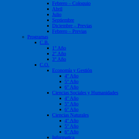
Febrero – Coloquio
Abril
Julio
Septiembre
Diciembre – Previas
Febrero – Previas
Programas
C.B.
1° Año
2° Año
3° Año
C.O.
Economía y Gestión
4° Año
5° Año
6° Año
Ciencias Sociales y Humanidades
4° Año
5° Año
6° Año
Ciencias Naturales
4° Año
5° Año
6° Año
Informatica