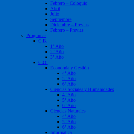
Febrero – Coloquio
Abril
Julio
Septiembre
Diciembre – Previas
Febrero – Previas
Programas
C.B.
1° Año
2° Año
3° Año
C.O.
Economía y Gestión
4° Año
5° Año
6° Año
Ciencias Sociales y Humanidades
4° Año
5° Año
6° Año
Ciencias Naturales
4° Año
5° Año
6° Año
Informatica