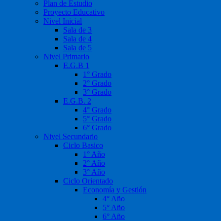
Plan de Estudio
Proyecto Educativo
Nivel Inicial
Sala de 3
Sala de 4
Sala de 5
Nivel Primario
E.G.B 1
1° Grado
2° Grado
3° Grado
E.G.B. 2
4° Grado
5° Grado
6° Grado
Nivel Secundario
Ciclo Basico
1° Año
2° Año
3° Año
Ciclo Orientado
Economía y Gestión
4° Año
5° Año
6° Año