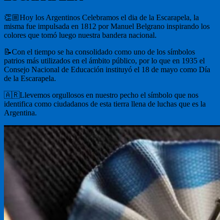
👏🏼Hoy los Argentinos Celebramos el dia de la Escarapela, la
misma fue impulsada en 1812 por Manuel Belgrano inspirando los
colores que tomó luego nuestra bandera nacional.
📝Con el tiempo se ha consolidado como uno de los símbolos
patrios más utilizados en el ámbito público, por lo que en 1935 el
Consejo Nacional de Educación instituyó el 18 de mayo como Día
de la Escarapela.
🇦🇷Llevemos orgullosos en nuestro pecho el símbolo que nos
identifica como ciudadanos de esta tierra llena de luchas que es la
Argentina.