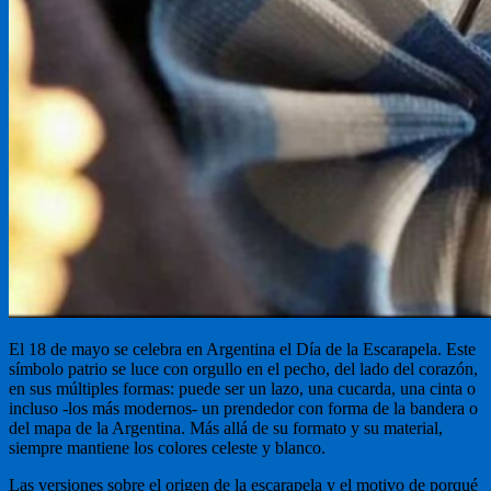
El 18 de mayo se celebra en Argentina el Día de la Escarapela. Este
símbolo patrio se luce con orgullo en el pecho, del lado del corazón,
en sus múltiples formas: puede ser un lazo, una cucarda, una cinta o
incluso -los más modernos- un prendedor con forma de la bandera o
del mapa de la Argentina. Más allá de su formato y su material,
siempre mantiene los colores celeste y blanco.
Las versiones sobre el origen de la escarapela y el motivo de porqué