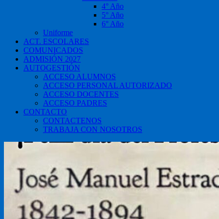
4° Año
5° Año
6° Año
Uniforme
ACT. ESCOLARES
COMUNICADOS
ADMISIÓN 2027
AUTOGESTIÓN
ACCESO ALUMNOS
ACCESO PERSONAL AUTORIZADO
ACCESO DOCENTES
ACCESO PADRES
CONTACTO
CONTACTENOS
TRABAJA CON NOSOTROS