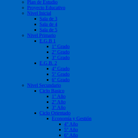
Plan de Estudio
Proyecto Educativo
Nivel Inicial
Sala de 3
Sala de 4
Sala de 5
Nivel Primario
E.G.B 1
1° Grado
2° Grado
3° Grado
E.G.B. 2
4° Grado
5° Grado
6° Grado
Nivel Secundario
Ciclo Basico
1° Año
2° Año
3° Año
Ciclo Orientado
Economía y Gestión
4° Año
5° Año
6° Año