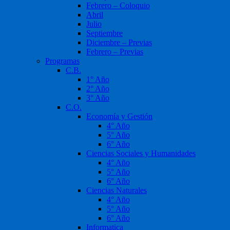
Febrero – Coloquio
Abril
Julio
Septiembre
Diciembre – Previas
Febrero – Previas
Programas
C.B.
1° Año
2° Año
3° Año
C.O.
Economía y Gestión
4° Año
5° Año
6° Año
Ciencias Sociales y Humanidades
4° Año
5° Año
6° Año
Ciencias Naturales
4° Año
5° Año
6° Año
Informatica