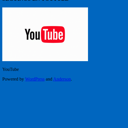
YouTube
Powered by
WordPress
and
Anderson
.